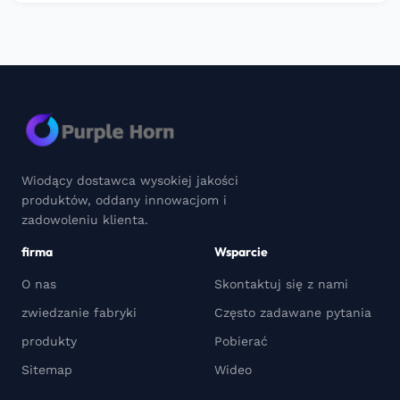
Wiodący dostawca wysokiej jakości
produktów, oddany innowacjom i
zadowoleniu klienta.
firma
Wsparcie
O nas
Skontaktuj się z nami
zwiedzanie fabryki
Często zadawane pytania
produkty
Pobierać
Sitemap
Wideo