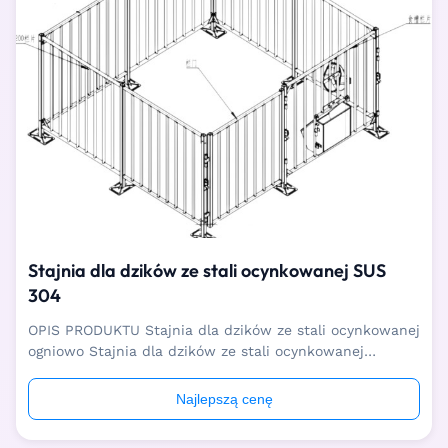
Stajnia dla dzików ze stali ocynkowanej SUS
304
OPIS PRODUKTU Stajnia dla dzików ze stali ocynkowanej
ogniowo Stajnia dla dzików ze stali ocynkowanej
ogniowo używany głównie do hodowli knurów i
zbierania nasienia.Posiada ocynkowane ogniowo
Najlepszą cenę
ogrodzenia i podłogę z listew cementowych, aby
zapewnić knurom bezpieczne, stabilne, niezależne i