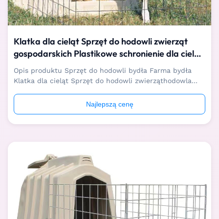
Klatka dla cieląt Sprzęt do hodowli zwierząt
gospodarskich Plastikowe schronienie dla cieląt
Anty UV
Opis produktu Sprzęt do hodowli bydła Farma bydła
Klatka dla cieląt Sprzęt do hodowli zwierząthodowla
bydłaKlatka dla cieląt służy do separacji i odchowu
cieląt w wieku 0-3 miesięcy, pomaga im unikać
Najlepszą cenę
wzajemnego ssania, tworzy i poprawia warunki ich życia
oraz zwiększa tempo wzrostu. Sprzęt do ...