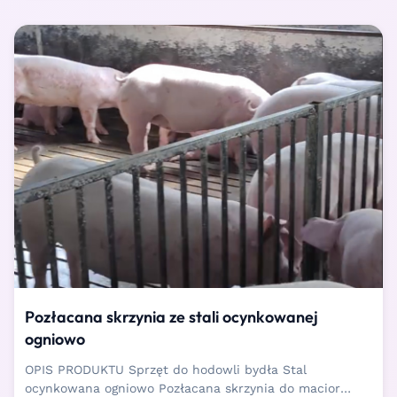
wygodne ...
Pozłacana skrzynia ze stali ocynkowanej
ogniowo
OPIS PRODUKTU Sprzęt do hodowli bydła Stal
ocynkowana ogniowo Pozłacana skrzynia do macior