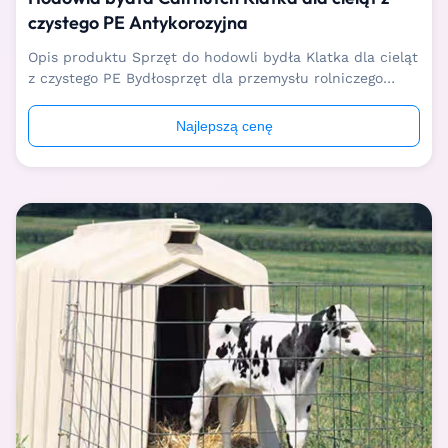
czystego PE Antykorozyjna
Opis produktu Sprzęt do hodowli bydła Klatka dla cieląt
z czystego PE Bydłosprzęt dla przemysłu rolniczego
czysty peKlatka dla cieląt służy do separacji i odchowu
cieląt w wieku 0-3 miesięcy, pomaga im w unikaniu
Najlepszą cenę
wzajemnego ssania, tworzeniu i ulepszaniu ich
środowiska życia oraz zwiększaniu tempa ...