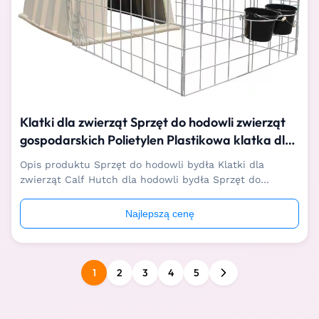
Klatki dla zwierząt Sprzęt do hodowli zwierząt
gospodarskich Polietylen Plastikowa klatka dla
cieląt
Opis produktu Sprzęt do hodowli bydła Klatki dla
zwierząt Calf Hutch dla hodowli bydła Sprzęt do
hodowli zwierząt klatki dla zwierząt klatka dla cieląt dla
hodowli bydłatworzy wysoce czyste środowisko życia
Najlepszą cenę
dla cieląt, zapewniając najlepszą izolację między
cielętami i ograniczając choroby....
1
2
3
4
5