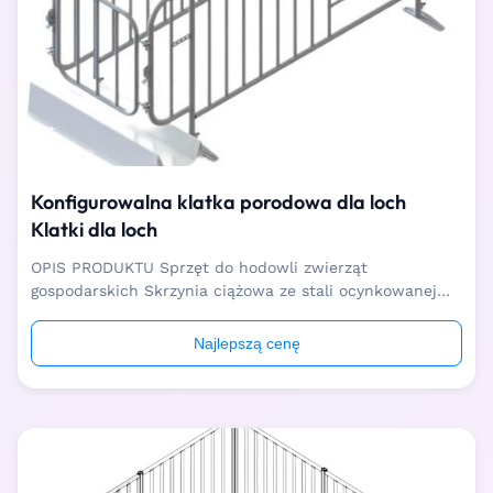
Konfigurowalna klatka porodowa dla loch
Klatki dla loch
OPIS PRODUKTU Sprzęt do hodowli zwierząt
gospodarskich Skrzynia ciążowa ze stali ocynkowanej
ogniowo dla maciory Sprzęt do hodowli zwierząt
Skrzynia ciążowa ze stali ocynkowanej ogniowo ma
Najlepszą cenę
zastosowanie na etapie ciąży dla macior, które mogą w
pełni wykorzystać grunty rolne, soszczędzający tempo i
...