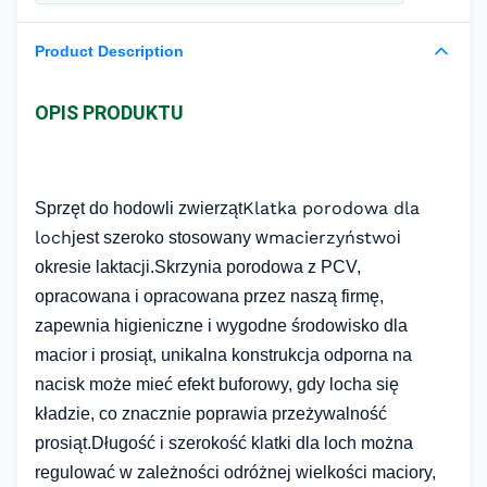
Product Description
OPIS PRODUKTU
Klatka porodowa dla
Sprzęt do hodowli zwierząt
loch
macierzyństwo
jest szeroko stosowany w
i
okresie laktacji.Skrzynia porodowa z PCV,
opracowana i opracowana przez naszą firmę,
zapewnia higieniczne i wygodne środowisko dla
macior i prosiąt, unikalna konstrukcja odporna na
nacisk może mieć efekt buforowy, gdy locha się
kładzie, co znacznie poprawia przeżywalność
prosiąt.Długość i szerokość klatki dla loch można
regulować w zależności od
różnej wielkości maciory,