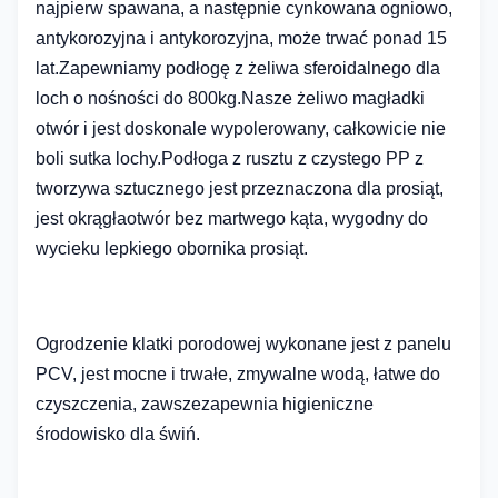
najpierw spawana, a następnie cynkowana ogniowo,
antykorozyjna i antykorozyjna, może trwać ponad 15
lat.Zapewniamy podłogę z żeliwa sferoidalnego dla
loch o nośności do 800kg.Nasze żeliwo ma
gładki
otwór i jest doskonale wypolerowany, całkowicie nie
boli sutka lochy.Podłoga z rusztu z czystego PP z
tworzywa sztucznego jest przeznaczona dla prosiąt,
jest okrągła
otwór bez martwego kąta, wygodny do
wycieku lepkiego obornika prosiąt.
Ogrodzenie klatki porodowej wykonane jest z panelu
PCV, jest mocne i trwałe, zmywalne wodą, łatwe do
czyszczenia, zawsze
zapewnia higieniczne
środowisko dla świń.