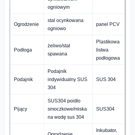
ogniowym
stal ocynkowana
Ogrodzenie
panel PCV
ogniowo
Plastikowa
żeliwo/stal
Podłoga
listwa
spawana
podłogowa
Podajnik
Podajnik
indywidualny SUS
SUS 304
304
SUS304 poidło
Pijący
smoczkowe/miska
SUS304
na wodę sus 304
Inkubator,
Ogrodzenie