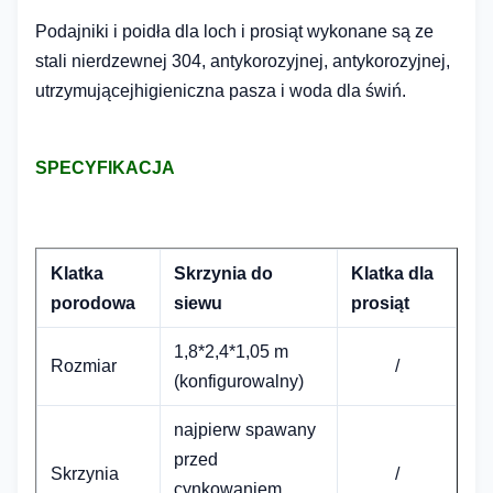
Podajniki i poidła dla loch i prosiąt wykonane są ze
stali nierdzewnej 304, antykorozyjnej, antykorozyjnej,
utrzymującej
higieniczna pasza i woda dla świń.
SPECYFIKACJA
Klatka
Skrzynia do
Klatka dla
porodowa
siewu
prosiąt
1,8*2,4*1,05 m
Rozmiar
/
(konfigurowalny)
najpierw spawany
przed
Skrzynia
/
cynkowaniem