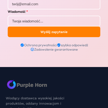
Wiadomość
*
Wyślij zapytanie
Ochrona prywatności
szybka odpowiedź
Zadowolenie gwarantowane
Wiodący dostawca wysokiej jakości
produktów, oddany innowacjom i