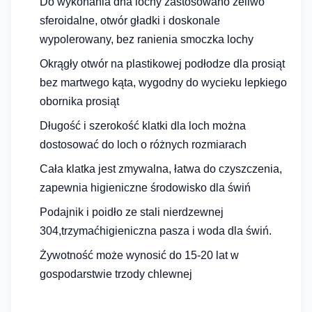
Do wykonania dna lochy zastosowano żeliwo
sferoidalne, otwór gładki i doskonale
wypolerowany, bez ranienia smoczka lochy
Okrągły otwór na plastikowej podłodze dla prosiąt
bez martwego kąta, wygodny do wycieku lepkiego
obornika prosiąt
Długość i szerokość klatki dla loch można
dostosować do loch o różnych rozmiarach
Cała klatka jest zmywalna, łatwa do czyszczenia,
zapewnia higieniczne środowisko dla świń
Podajnik i poidło ze stali nierdzewnej
304,
trzymać
higieniczna pasza i woda dla świń.
Żywotność może wynosić do 15-20 lat w
gospodarstwie trzody chlewnej