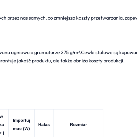
ch przez nas samych, co zmniejsza koszty przetwarzania, zapew
owana ogniowo o gramaturze 275 g/m².Cewki stalowe są kupowane
antuje jakość produktu, ale także obniża koszty produkcji.
yw
Importuj
za
Hałas
Rozmiar
moc (W)
z.)