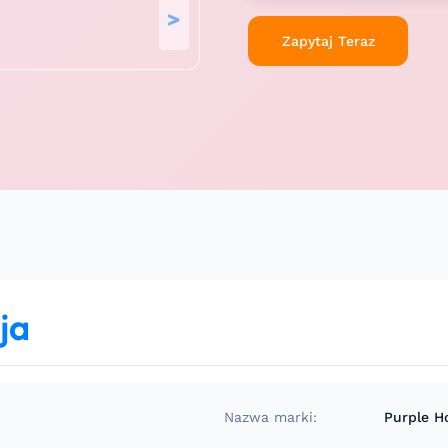
>
Zapytaj Teraz
ja
Nazwa marki:
Purple H