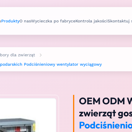
u
Produkty
O nas
Wycieczka po fabryce
Kontrola jakości
Skontaktuj 
bory dla zwierząt
spodarskich Podciśnieniowy wentylator wyciągowy
OEM ODM We
zwierząt go
Podciśnieni