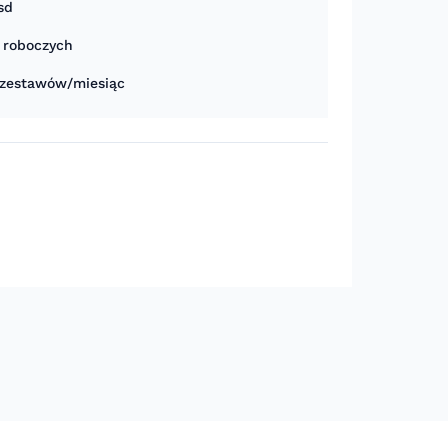
sd
i roboczych
zestawów/miesiąc