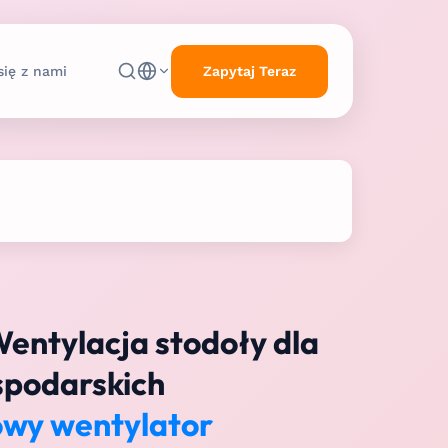
Zapytaj Teraz
się z nami
ntylacja stodoły dla
spodarskich
owy wentylator