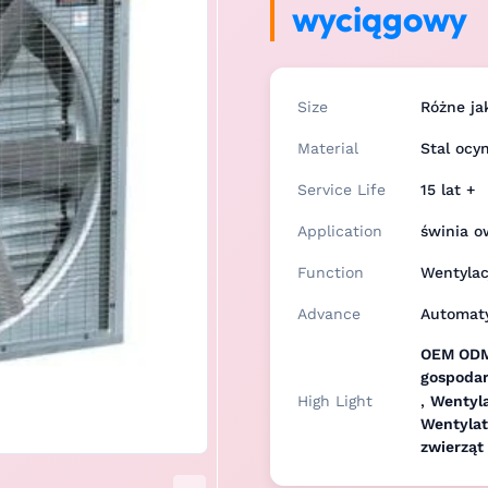
wyciągowy
Size
Różne ja
Material
Stal oc
Service Life
15 lat +
Application
świnia o
Function
Wentylac
Advance
Automat
OEM ODM 
gospodar
High Light
,
Wentyl
Wentylat
zwierząt