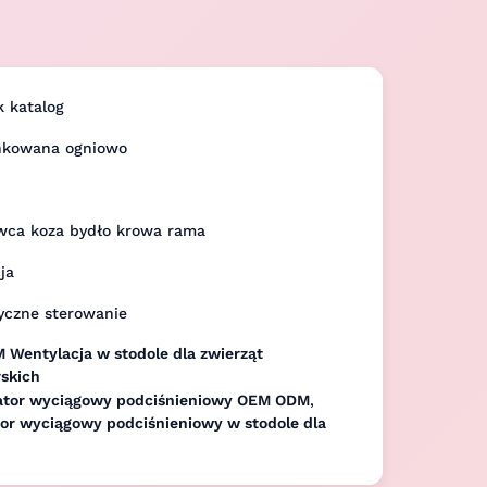
k katalog
ynkowana ogniowo
wca koza bydło krowa rama
ja
yczne sterowanie
Wentylacja w stodole dla zwierząt
skich
ator wyciągowy podciśnieniowy OEM ODM
,
or wyciągowy podciśnieniowy w stodole dla