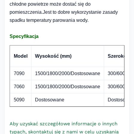
chłodne powietrze może dostać się do
pomieszczenia.Jest to dobre wykorzystanie zasady
spadku temperatury parowania wody.
Specyfikacja
Model
Wysokość (mm)
Szerokość 
7090
1500/1800/2000/Dostosowane
300/600/Do
7060
1500/1800/2000/Dostosowane
300/600/Do
5090
Dostosowane
Dostosowa
Aby uzyskać szczegółowe informacje o innych
typach, skontaktuj się z nami w celu uzyskania