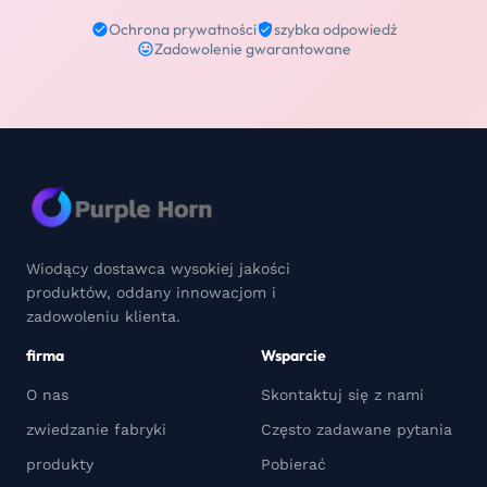
Ochrona prywatności
szybka odpowiedź
Zadowolenie gwarantowane
Wiodący dostawca wysokiej jakości
produktów, oddany innowacjom i
zadowoleniu klienta.
firma
Wsparcie
O nas
Skontaktuj się z nami
zwiedzanie fabryki
Często zadawane pytania
produkty
Pobierać